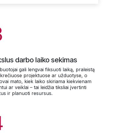
3
kslus darbo laiko sekimas
uotojai gali lengvai fiksuoti laiką, praleistą
krečiuose projektuose ar užduotyse, o
ovai mato, kiek laiko skiriama kiekvienam
ntui ar veiklai – tai leidžia tiksliai įvertinti
tus ir planuoti resursus.
4