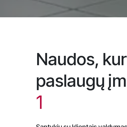
Naudos, kur
paslaugų į
1
Santykių su klientais valdyma