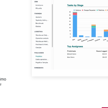
gimo
u