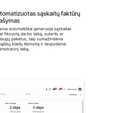
tomatizuotas sąskaitų faktūrų
rašymas
tema automatiškai generuoja sąskaitas
l fiksuotą darbo laiką, sutartis ar
laugų paketus, taip sumažindama
giškų klaidų tikimybę ir taupydama
nistracinį laiką.