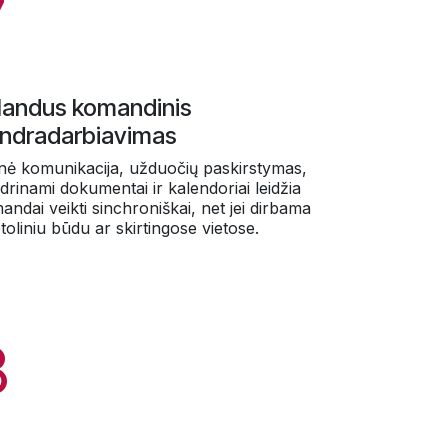
7
landus komandinis
ndradarbiavimas
inė komunikacija, užduočių paskirstymas,
drinami dokumentai ir kalendoriai leidžia
andai veikti sinchroniškai, net jei dirbama
toliniu būdu ar skirtingose vietose.
8