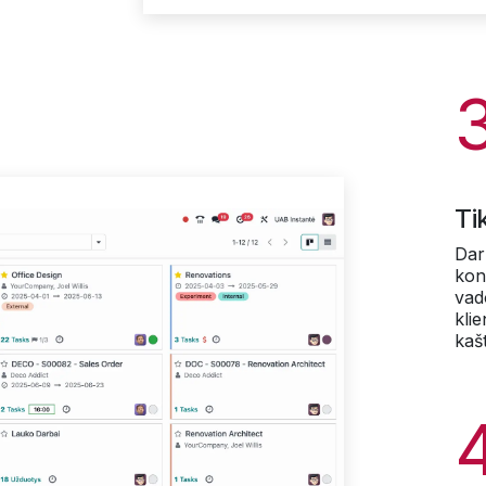
Ti
Darb
kon
vad
klie
kaš