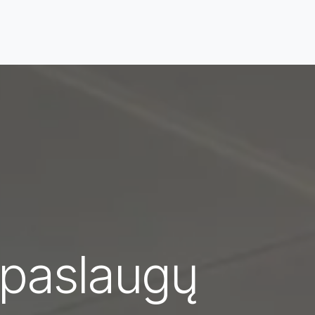
aslaugos
Kontaktai
Pagalba
 paslaugų