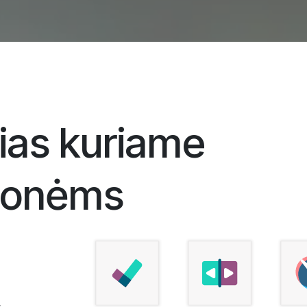
ias kuriame
monėms
s