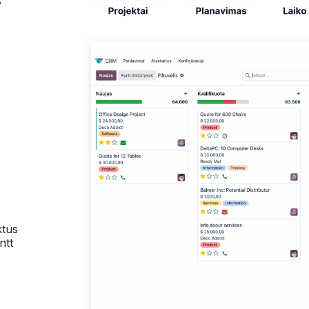
ktus
ntt