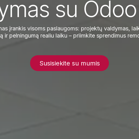
dymas su Odoo
nas įrankis visoms paslaugoms: projektų valdymas, lai
 ir pelningumą realiu laiku – priimkite sprendimus remd
Susisiekite su mumis