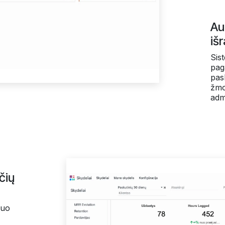
Au
iš
Sis
paga
pas
žmo
admi
čių
nuo