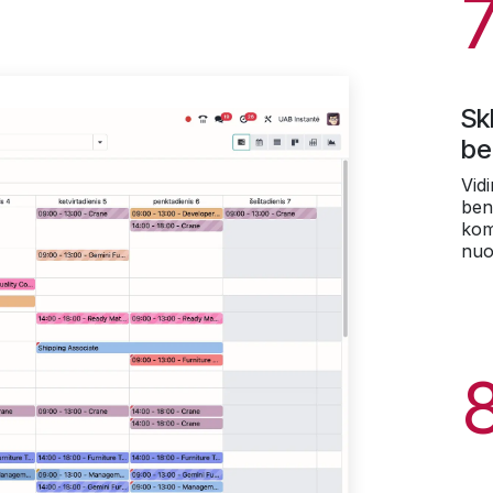
Sk
be
Vid
ben
kom
nuo