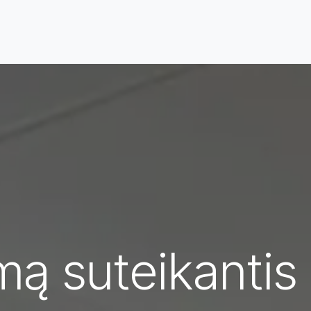
mus
Apie Odoo
Verslo sektoriai
Mūsų p
ą suteikantis